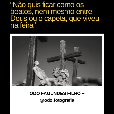
“Não quis ficar como os
beatos, nem mesmo entre
Deus ou o capeta, que viveu
na feira”
ODO FAGUNDES FILHO –
@odo.fotografia