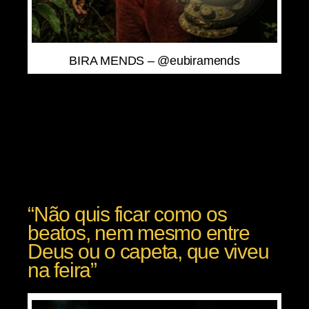
BIRA MENDS – @eubiramends
Lorem ipsum dolor sit amet, consectetur adipiscing
elit. Ut elit tellus, luctus nec ullamcorper mattis,
pulvinar dapibus leo.
“Não quis ficar como os
beatos, nem mesmo entre
Deus ou o capeta, que viveu
na feira”