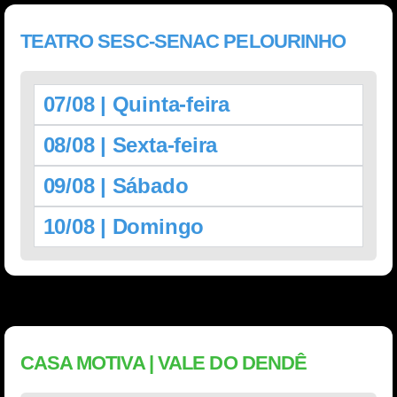
TEATRO SESC-SENAC PELOURINHO
07/08 | Quinta-feira
08/08 | Sexta-feira
09/08 | Sábado
10/08 | Domingo
CASA MOTIVA | VALE DO DENDÊ