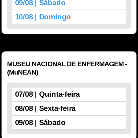
09/08 | Sábado
10/08 | Domingo
MUSEU NACIONAL DE ENFERMAGEM -
(MuNEAN)
07/08 | Quinta-feira
08/08 | Sexta-feira
09/08 | Sábado