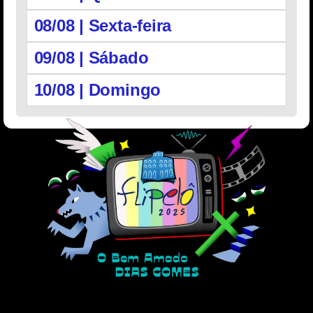
08/08 | Sexta-feira
09/08 | Sábado
10/08 | Domingo