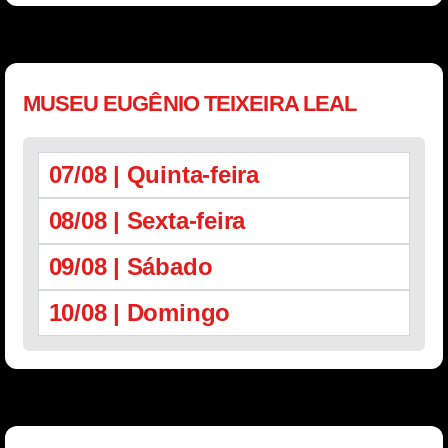
MUSEU EUGÊNIO TEIXEIRA LEAL
07/08 | Quinta-feira
08/08 | Sexta-feira
09/08 | Sábado
10/08 | Domingo