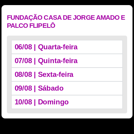
FUNDAÇÃO CASA DE JORGE AMADO E
PALCO FLIPELÔ
06/08 | Quarta-feira
07/08 | Quinta-feira
08/08 | Sexta-feira
09/08 | Sábado
10/08 | Domingo