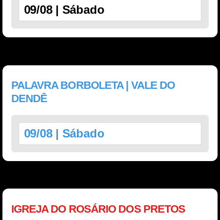
09/08 | Sábado
PALAVRA BORBOLETA | VALE DO
DENDÊ
09/08 | Sábado
IGREJA DO ROSÁRIO DOS PRETOS