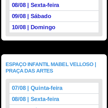
08/08 | Sexta-feira
09/08 | Sábado
10/08 | Domingo
ESPAÇO INFANTIL MABEL VELLOSO |
PRAÇA DAS ARTES
07/08 | Quinta-feira
08/08 | Sexta-feira