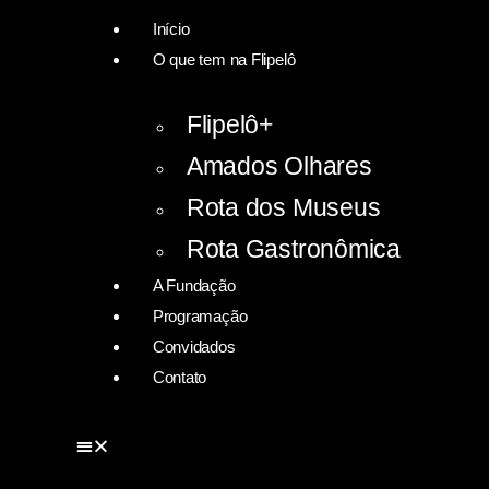
Início
O que tem na Flipelô
Flipelô+
Amados Olhares
Rota dos Museus
Rota Gastronômica
A Fundação
Programação
Convidados
Contato