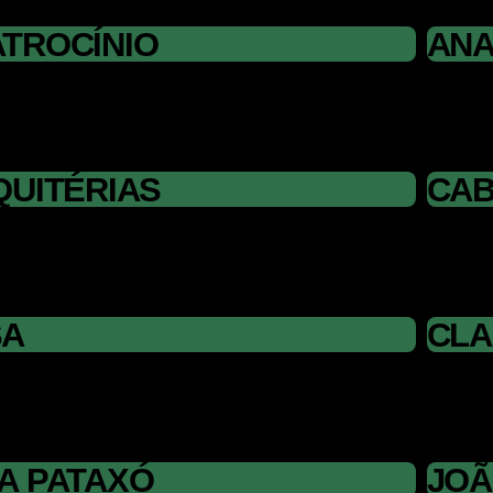
TROCÍNIO
ANA
QUITÉRIAS
CAB
SA
CLA
A PATAXÓ
JOÃ