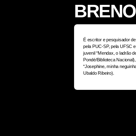
BRENO
É escritor e pesquisador de
pela PUC-SP, pela UFSC e p
juvenil “Mendax, o ladrão d
Pondé/Biblioteca Nacional)
“Josephine, minha neguinh
Ubaldo Ribeiro).