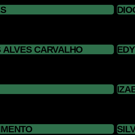
ES
DIO
S ALVES CARVALHO
EDY
IZA
IMENTO
SIL