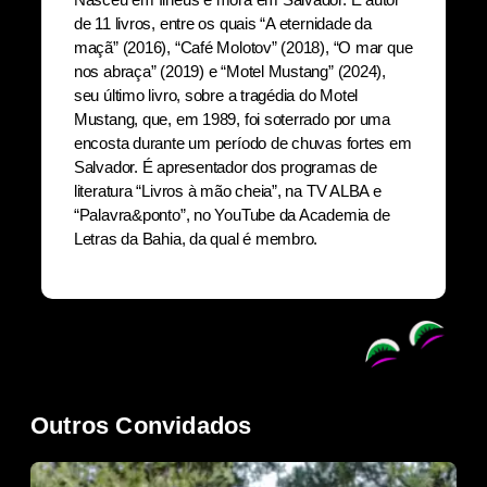
de 11 livros, entre os quais “A eternidade da
maçã”
(2016), “Café Molotov” (2018), “O mar que
nos abraça” (2019) e “Motel Mustang” (2024),
seu último livro, sobre a tragédia do Motel
Mustang, que, em 1989, foi soterrado por uma
encosta durante um período de chuvas fortes em
Salvador. É apresentador dos programas de
literatura “Livros à mão cheia”, na TV ALBA e
“Palavra&ponto”, no YouTube da Academia de
Letras da Bahia, da qual é membro.
Outros Convidados