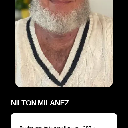
NILTON MILANEZ
Escritor com ênfase em literatura LGBT e