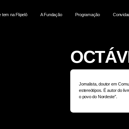
 tem na Flipelô
A Fundação
Programação
Convida
OCTÁV
Jornalista, doutor em Comu
estereótipos. É autor do liv
o povo do Nordeste”.